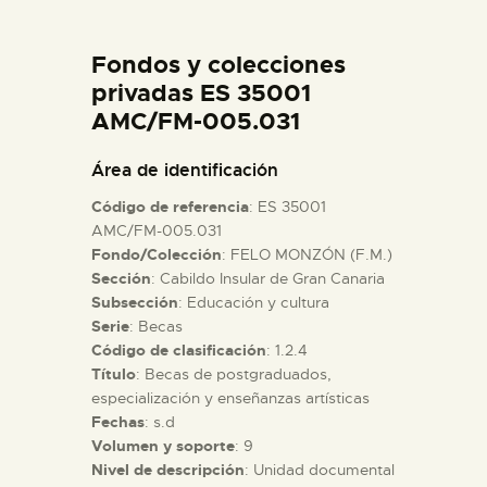
DIDÁCTICA
Fondos y colecciones
ESPAÑOL
privadas ES 35001
AMC/FM-005.031
PREPARAR LA VISITA
Área de identificación
Código de referencia
: ES 35001
ACTIVIDADES
AMC/FM-005.031
Fondo/Colección
: FELO MONZÓN (F.M.)
Sección
: Cabildo Insular de Gran Canaria
█
Subsección
: Educación y cultura
Serie
: Becas
EL MUSEO
Código de clasificación
: 1.2.4
Título
: Becas de postgraduados,
especialización y enseñanzas artísticas
COLECCIONES
Fechas
: s.d
Volumen y soporte
: 9
Nivel de descripción
: Unidad documental
DIDÁCTICA