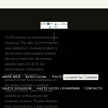
Tu Privacidad es importante para
nosotros. Por ello, te informamos
que utilizamos cookies propias y
de terceros para realizar análisis
de uso y medición de nuestra
página web con el fin de
personalizar contenidos,
publicidad, así como
MAPA WEB
AVISO LEGAL
POLÍTICA DE COOKIES
Aceptar las Cookies
proporcionar funcionalidades en
las redes sociales o analizar
HAZTE SEGUIDOR
HAZTE SOCIO / GUARDIÁN
CONTACTO
nuestro tráfico. Para continuar
acepta la configuración de
nuestras cookies. Puede obtener
más información, o bien conocer