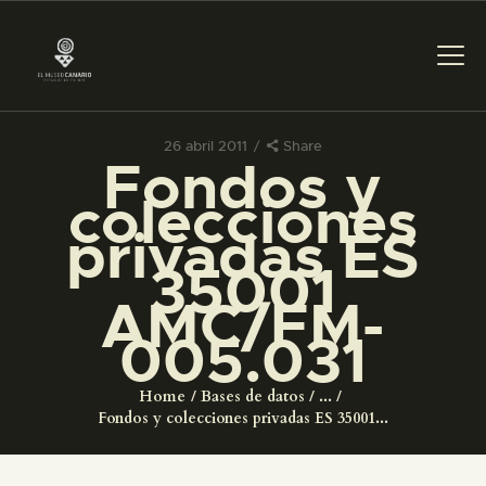
26 abril 2011
Share
Fondos y
PREPARAR LA VISITA
colecciones
privadas ES
ACTIVIDADES
35001
AMC/FM-
█
005.031
EL MUSEO
Home
Bases de datos
...
Fondos y colecciones privadas ES 35001...
COLECCIONES