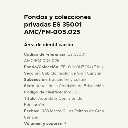
DIDÁCTICA
Fondos y colecciones
ESPAÑOL
privadas ES 35001
AMC/FM-005.025
PREPARAR LA VISITA
Área de identificación
Código de referencia
: ES 35001
ACTIVIDADES
AMC/FM-005.025
Fondo/Colección
: FELO MONZÓN (F.M.)
Sección
: Cabildo Insular de Gran Canaria
█
Subsección
: Educación y cultura
Serie
: Actas de la Comisión de Educación
EL MUSEO
Código de clasificación
: 1.2.1
Título
: Acta de la Comisión de
Educación.
COLECCIONES
Fechas
: 1983.Marzo.9.Las Palmas de Gran
Canaria.
Volumen y soporte
: 4
DIDÁCTICA