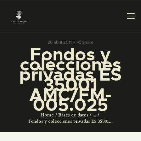
26 abril 2011
Share
Fondos y
PREPARAR LA VISITA
colecciones
privadas ES
ACTIVIDADES
35001
AMC/FM-
█
005.025
EL MUSEO
Home
Bases de datos
...
Fondos y colecciones privadas ES 35001...
COLECCIONES