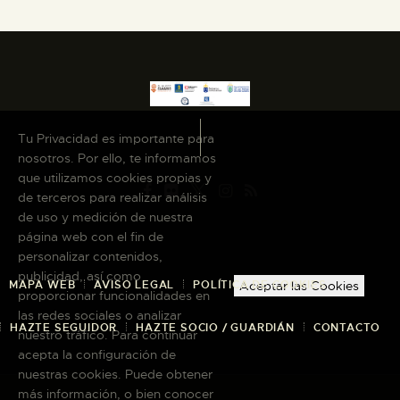
Tu Privacidad es importante para
nosotros. Por ello, te informamos
que utilizamos cookies propias y
de terceros para realizar análisis
de uso y medición de nuestra
página web con el fin de
personalizar contenidos,
publicidad, así como
MAPA WEB
AVISO LEGAL
POLÍTICA DE COOKIES
Aceptar las Cookies
proporcionar funcionalidades en
las redes sociales o analizar
HAZTE SEGUIDOR
HAZTE SOCIO / GUARDIÁN
CONTACTO
nuestro tráfico. Para continuar
acepta la configuración de
nuestras cookies. Puede obtener
más información, o bien conocer