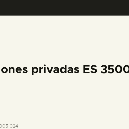
PREPARAR LA VISITA
ACTIVIDADES
█
EL MUSEO
iones privadas ES 35
COLECCIONES
DIDÁCTICA
ESPAÑOL
005.024