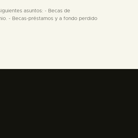
siguientes asuntos: - Becas de
onio. - Becas-préstamos y a fondo perdido