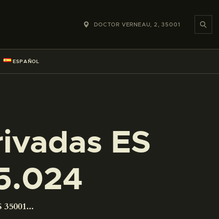
DOCTOR VERNEAU, 2, 35001
ESPAÑOL
rivadas ES
5.024
 35001...