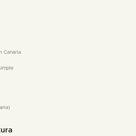
n Canaria.
simple
aria)
tura