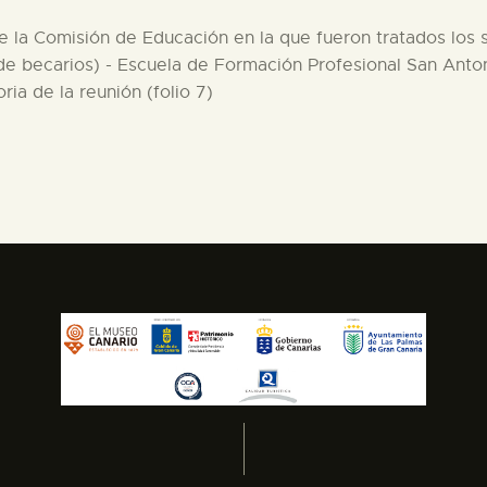
de la Comisión de Educación en la que fueron tratados los 
n de becarios) - Escuela de Formación Profesional San Ant
ria de la reunión (folio 7)