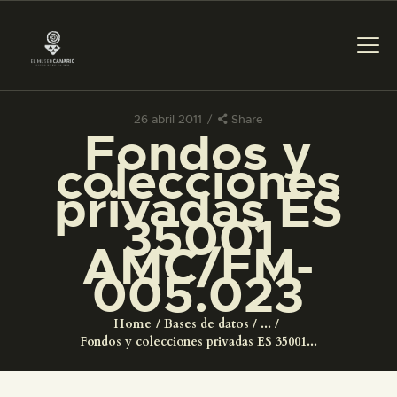
26 abril 2011
Share
Fondos y
PREPARAR LA VISITA
colecciones
privadas ES
ACTIVIDADES
35001
AMC/FM-
█
005.023
EL MUSEO
Home
Bases de datos
...
Fondos y colecciones privadas ES 35001...
COLECCIONES