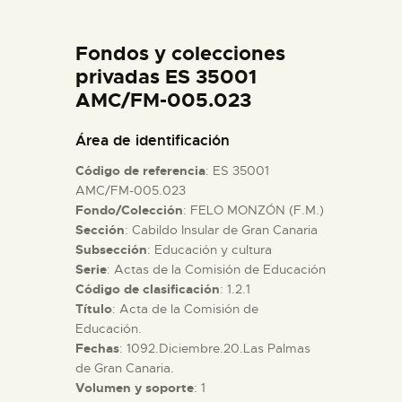
DIDÁCTICA
Fondos y colecciones
ESPAÑOL
privadas ES 35001
AMC/FM-005.023
PREPARAR LA VISITA
Área de identificación
Código de referencia
: ES 35001
ACTIVIDADES
AMC/FM-005.023
Fondo/Colección
: FELO MONZÓN (F.M.)
Sección
: Cabildo Insular de Gran Canaria
█
Subsección
: Educación y cultura
Serie
: Actas de la Comisión de Educación
EL MUSEO
Código de clasificación
: 1.2.1
Título
: Acta de la Comisión de
Educación.
COLECCIONES
Fechas
: 1092.Diciembre.20.Las Palmas
de Gran Canaria.
Volumen y soporte
: 1
DIDÁCTICA