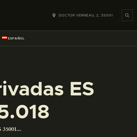
DOCTOR VERNEAU, 2, 35001
ESPAÑOL
rivadas ES
5.018
 35001...