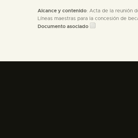
Alcance y contenido
: Acta de la reunión 
Líneas maestras para la concesión de bec
Documento asociado