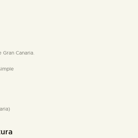
e Gran Canaria.
simple
aria)
tura