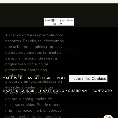
Tu Privacidad es importante para
nosotros. Por ello, te informamos
que utilizamos cookies propias y
de terceros para realizar análisis
de uso y medición de nuestra
página web con el fin de
personalizar contenidos,
publicidad, así como
MAPA WEB
AVISO LEGAL
POLÍTICA DE COOKIES
Aceptar las Cookies
proporcionar funcionalidades en
las redes sociales o analizar
HAZTE SEGUIDOR
HAZTE SOCIO / GUARDIÁN
CONTACTO
nuestro tráfico. Para continuar
acepta la configuración de
nuestras cookies. Puede obtener
más información, o bien conocer
Copyright © 2026 El Museo Canario · Todos
cómo cambiar la configuración,