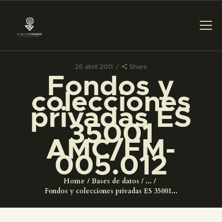
26 abril 2011
Share
Fondos y
PREPARAR LA VISITA
colecciones
privadas ES
ACTIVIDADES
35001
AMC/FM-
█
005.012
EL MUSEO
Home
Bases de datos
...
Fondos y colecciones privadas ES 35001...
COLECCIONES