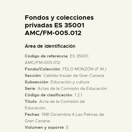
DIDÁCTICA
Fondos y colecciones
ESPAÑOL
privadas ES 35001
AMC/FM-005.012
PREPARAR LA VISITA
Área de identificación
Código de referencia
: ES 35001
ACTIVIDADES
AMC/FM-005.012
Fondo/Colección
: FELO MONZÓN (F.M.)
Sección
: Cabildo Insular de Gran Canaria
█
Subsección
: Educación y cultura
Serie
: Actas de la Comisión de Educación
EL MUSEO
Código de clasificación
: 1.2.1
Título
: Acta de la Comisión de
Educación.
COLECCIONES
Fechas
: 1981.Diciembre.4.Las Palmas de
Gran Canaria.
Volumen y soporte
: 5
DIDÁCTICA