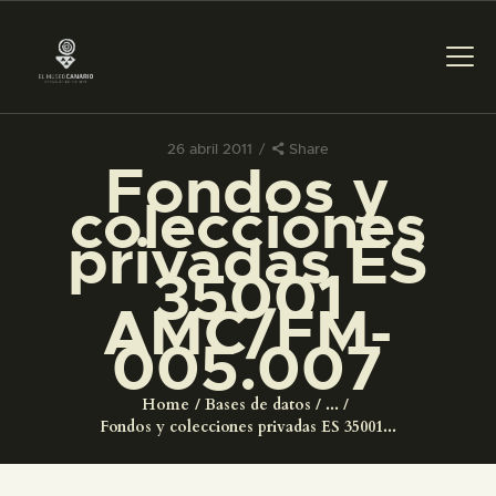
26 abril 2011
Share
Fondos y
PREPARAR LA VISITA
colecciones
privadas ES
ACTIVIDADES
35001
AMC/FM-
█
005.007
EL MUSEO
Home
Bases de datos
...
Fondos y colecciones privadas ES 35001...
COLECCIONES