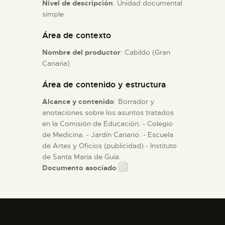
Nivel de descripción
: Unidad documental
simple
ESPAÑOL
Área de contexto
Nombre del productor
: Cabildo (Gran
Canaria)
Área de contenido y estructura
Alcance y contenido
: Borrador y
anotaciones sobre los asuntos tratados
en la Comisión de Educación: - Colegio
de Medicina. - Jardín Canario. - Escuela
de Artes y Oficios (publicidad) - Instituto
de Santa María de Guía.
Documento asociado