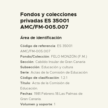
DIDÁCTICA
Fondos y colecciones
ESPAÑOL
privadas ES 35001
AMC/FM-005.007
PREPARAR LA VISITA
Área de identificación
Código de referencia
: ES 35001
ACTIVIDADES
AMC/FM-005.007
Fondo/Colección
: FELO MONZÓN (F.M.)
Sección
: Cabildo Insular de Gran Canaria
█
Subsección
: Educación y cultura
Serie
: Actas de la Comisión de Educación
EL MUSEO
Código de clasificación
: 1.2.1
Título
: Acta de la Comisión de
Educación.
COLECCIONES
Fechas
: 1981.Febrero.18.Las Palmas de
Gran Canaria.
Volumen y soporte
: 1
DIDÁCTICA