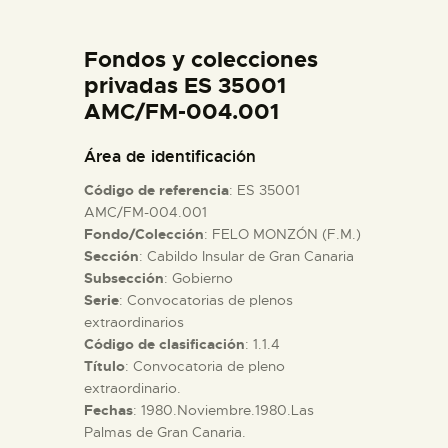
DIDÁCTICA
Fondos y colecciones
ESPAÑOL
privadas ES 35001
AMC/FM-004.001
PREPARAR LA VISITA
Área de identificación
Código de referencia
: ES 35001
ACTIVIDADES
AMC/FM-004.001
Fondo/Colección
: FELO MONZÓN (F.M.)
Sección
: Cabildo Insular de Gran Canaria
█
Subsección
: Gobierno
Serie
: Convocatorias de plenos
EL MUSEO
extraordinarios
Código de clasificación
: 1.1.4
Título
: Convocatoria de pleno
COLECCIONES
extraordinario.
Fechas
: 1980.Noviembre.1980.Las
Palmas de Gran Canaria.
DIDÁCTICA