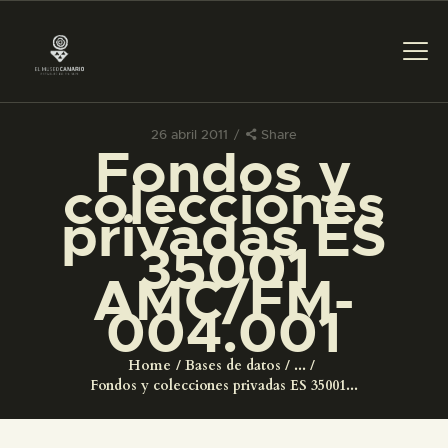
26 abril 2011
Share
Fondos y
PREPARAR LA VISITA
colecciones
privadas ES
ACTIVIDADES
35001
AMC/FM-
█
004.001
EL MUSEO
Home
Bases de datos
...
Fondos y colecciones privadas ES 35001...
COLECCIONES