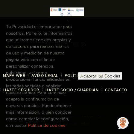
Tu Privacidad es importante para
nosotros. Por ello, te informamos
que utilizamos cookies propias y
de terceros para realizar análisis
de uso y medición de nuestra
página web con el fin de
personalizar contenidos,
publicidad, así como
MAPA WEB
AVISO LEGAL
POLÍTICA DE COOKIES
Aceptar las Cookies
proporcionar funcionalidades en
las redes sociales o analizar
HAZTE SEGUIDOR
HAZTE SOCIO / GUARDIÁN
CONTACTO
nuestro tráfico. Para continuar
acepta la configuración de
nuestras cookies. Puede obtener
más información, o bien conocer
Copyright © 2026 El Museo Canario · Todos
cómo cambiar la configuración,
los derechos reservados
en nuestra
Política de cookies