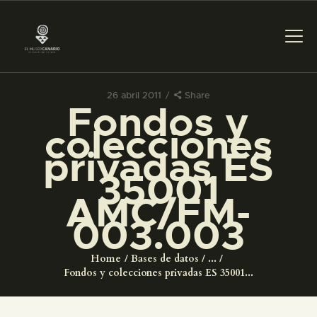
26 abril 2011
Share
Fondos y
PREPARAR LA VISITA
colecciones
privadas ES
ACTIVIDADES
35001
AMC/FM-
█
003.003
EL MUSEO
Home
Bases de datos
...
Fondos y colecciones privadas ES 35001...
COLECCIONES