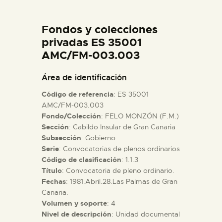
DIDÁCTICA
Fondos y colecciones
ESPAÑOL
privadas ES 35001
AMC/FM-003.003
PREPARAR LA VISITA
Área de identificación
Código de referencia
: ES 35001
ACTIVIDADES
AMC/FM-003.003
Fondo/Colección
: FELO MONZÓN (F.M.)
Sección
: Cabildo Insular de Gran Canaria
█
Subsección
: Gobierno
Serie
: Convocatorias de plenos ordinarios
EL MUSEO
Código de clasificación
: 1.1.3
Título
: Convocatoria de pleno ordinario.
Fechas
: 1981.Abril.28.Las Palmas de Gran
COLECCIONES
Canaria.
Volumen y soporte
: 4
Nivel de descripción
: Unidad documental
DIDÁCTICA