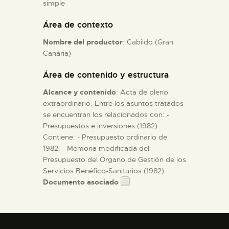
simple
Área de contexto
ESPAÑOL
Nombre del productor
: Cabildo (Gran
Canaria)
Área de contenido y estructura
Alcance y contenido
: Acta de pleno
extraordinario. Entre los asuntos tratados
se encuentran los relacionados con: -
Presupuestos e inversiones (1982)
Contiene: - Presupuesto ordinario de
1982. - Memoria modificada del
Presupuesto del Órgano de Gestión de los
Servicios Benéfico-Sanitarios (1982)
Documento asociado