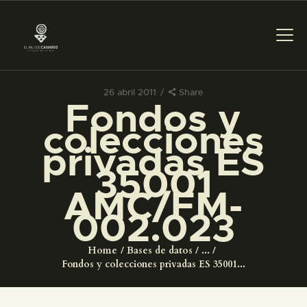
26 abril 2011
Share
Fondos y
PREPARAR LA VISITA
colecciones
privadas ES
ACTIVIDADES
35001
AMC/FM-
█
002.023
EL MUSEO
Home
Bases de datos
...
Fondos y colecciones privadas ES 35001...
COLECCIONES