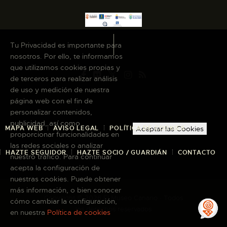
Tu Privacidad es importante para
nosotros. Por ello, te informamos
que utilizamos cookies propias y
de terceros para realizar análisis
de uso y medición de nuestra
página web con el fin de
personalizar contenidos,
publicidad, así como
MAPA WEB
AVISO LEGAL
POLÍTICA DE COOKIES
Aceptar las Cookies
proporcionar funcionalidades en
las redes sociales o analizar
HAZTE SEGUIDOR
HAZTE SOCIO / GUARDIÁN
CONTACTO
nuestro tráfico. Para continuar
acepta la configuración de
nuestras cookies. Puede obtener
más información, o bien conocer
Copyright © 2026 El Museo Canario · Todos
cómo cambiar la configuración,
los derechos reservados
en nuestra
Política de cookies