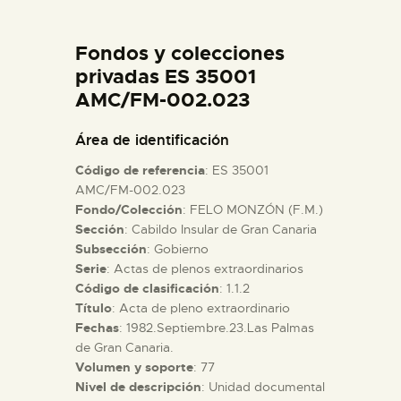
DIDÁCTICA
Fondos y colecciones
ESPAÑOL
privadas ES 35001
AMC/FM-002.023
PREPARAR LA VISITA
Área de identificación
Código de referencia
: ES 35001
ACTIVIDADES
AMC/FM-002.023
Fondo/Colección
: FELO MONZÓN (F.M.)
Sección
: Cabildo Insular de Gran Canaria
█
Subsección
: Gobierno
Serie
: Actas de plenos extraordinarios
EL MUSEO
Código de clasificación
: 1.1.2
Título
: Acta de pleno extraordinario
Fechas
: 1982.Septiembre.23.Las Palmas
COLECCIONES
de Gran Canaria.
Volumen y soporte
: 77
Nivel de descripción
: Unidad documental
DIDÁCTICA