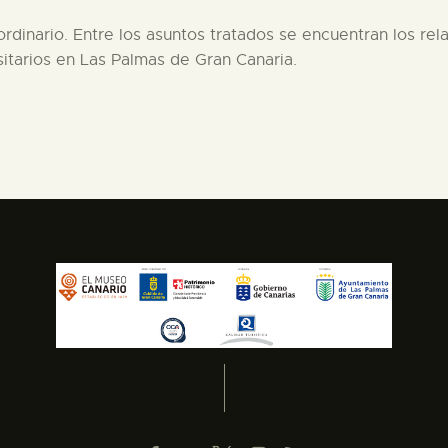
ordinario. Entre los asuntos tratados se encuentran los rel
sitarios en Las Palmas de Gran Canaria.