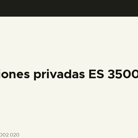
PREPARAR LA VISITA
ACTIVIDADES
█
EL MUSEO
iones privadas ES 35
COLECCIONES
DIDÁCTICA
ESPAÑOL
002.020