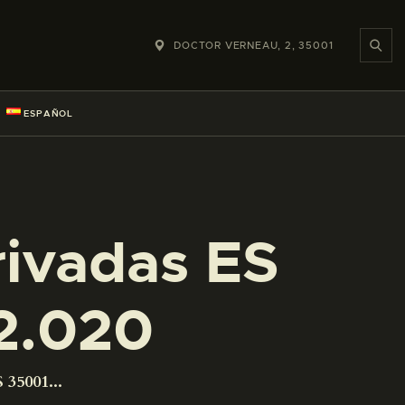
DOCTOR VERNEAU, 2, 35001
ESPAÑOL
rivadas ES
2.020
 35001...