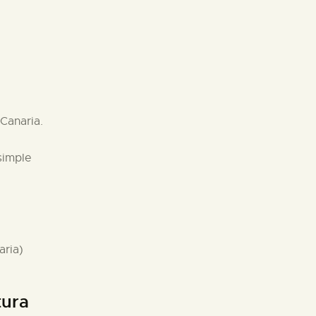
Canaria.
simple
aria)
tura