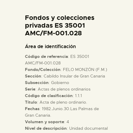
DIDÁCTICA
Fondos y colecciones
ESPAÑOL
privadas ES 35001
AMC/FM-001.028
PREPARAR LA VISITA
Área de identificación
Código de referencia
: ES 35001
ACTIVIDADES
AMC/FM-001.028
Fondo/Colección
: FELO MONZÓN (F.M.)
Sección
: Cabildo Insular de Gran Canaria
█
Subsección
: Gobierno
Serie
: Actas de plenos ordinarios
EL MUSEO
Código de clasificación
: 1.1.1
Título
: Acta de pleno ordinario.
Fechas
: 1982.Junio.30.Las Palmas de
COLECCIONES
Gran Canaria.
Volumen y soporte
: 4
Nivel de descripción
: Unidad documental
DIDÁCTICA