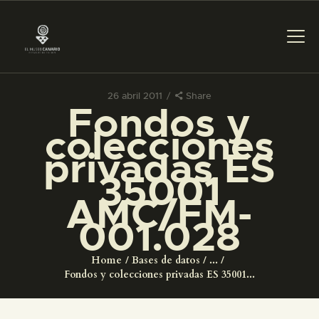
26 abril 2011
Share
Fondos y
PREPARAR LA VISITA
colecciones
privadas ES
ACTIVIDADES
35001
AMC/FM-
█
001.028
EL MUSEO
Home
Bases de datos
...
Fondos y colecciones privadas ES 35001...
COLECCIONES