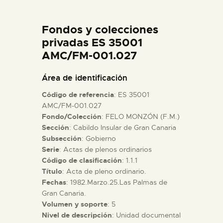
DIDÁCTICA
Fondos y colecciones
ESPAÑOL
privadas ES 35001
AMC/FM-001.027
PREPARAR LA VISITA
Área de identificación
Código de referencia
: ES 35001
ACTIVIDADES
AMC/FM-001.027
Fondo/Colección
: FELO MONZÓN (F.M.)
Sección
: Cabildo Insular de Gran Canaria
█
Subsección
: Gobierno
Serie
: Actas de plenos ordinarios
EL MUSEO
Código de clasificación
: 1.1.1
Título
: Acta de pleno ordinario.
Fechas
: 1982.Marzo.25.Las Palmas de
COLECCIONES
Gran Canaria.
Volumen y soporte
: 5
Nivel de descripción
: Unidad documental
DIDÁCTICA