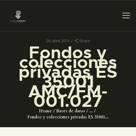
26 abril 2011
Share
Fondos y
PREPARAR LA VISITA
colecciones
privadas ES
ACTIVIDADES
35001
AMC/FM-
█
001.027
EL MUSEO
Home
Bases de datos
...
Fondos y colecciones privadas ES 35001...
COLECCIONES