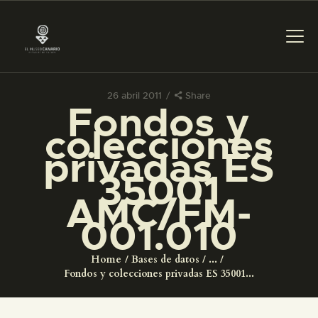
26 abril 2011
Share
Fondos y
PREPARAR LA VISITA
colecciones
privadas ES
ACTIVIDADES
35001
AMC/FM-
█
001.010
EL MUSEO
Home
Bases de datos
...
Fondos y colecciones privadas ES 35001...
COLECCIONES