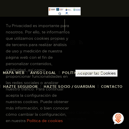
Tu Privacidad es importante para
nosotros. Por ello, te informamos
que utilizamos cookies propias y
de terceros para realizar análisis
de uso y medición de nuestra
página web con el fin de
personalizar contenidos,
publicidad, así como
MAPA WEB
AVISO LEGAL
POLÍTICA DE COOKIES
Aceptar las Cookies
proporcionar funcionalidades en
las redes sociales o analizar
HAZTE SEGUIDOR
HAZTE SOCIO / GUARDIÁN
CONTACTO
nuestro tráfico. Para continuar
acepta la configuración de
nuestras cookies. Puede obtener
más información, o bien conocer
Copyright © 2026 El Museo Canario · Todos
cómo cambiar la configuración,
los derechos reservados
en nuestra
Política de cookies