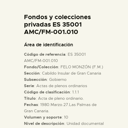
DIDÁCTICA
Fondos y colecciones
ESPAÑOL
privadas ES 35001
AMC/FM-001.010
PREPARAR LA VISITA
Área de identificación
Código de referencia
: ES 35001
ACTIVIDADES
AMC/FM-001.010
Fondo/Colección
: FELO MONZÓN (F.M.)
Sección
: Cabildo Insular de Gran Canaria
█
Subsección
: Gobierno
Serie
: Actas de plenos ordinarios
EL MUSEO
Código de clasificación
: 1.1.1
Título
: Acta de pleno ordinario.
Fechas
: 1980.Marzo.27.Las Palmas de
COLECCIONES
Gran Canaria.
Volumen y soporte
: 10
Nivel de descripción
: Unidad documental
DIDÁCTICA