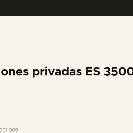
PREPARAR LA VISITA
ACTIVIDADES
█
EL MUSEO
iones privadas ES 35
COLECCIONES
DIDÁCTICA
ESPAÑOL
001.009