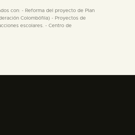
nados con: - Reforma del proyecto de Plan
ederación Colombófila) - Proyectos de
rucciones escolares. - Centro de