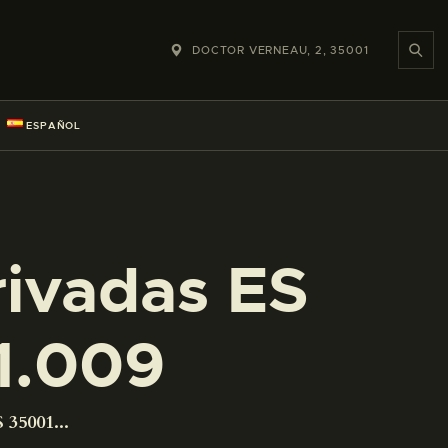
DOCTOR VERNEAU, 2, 35001
ESPAÑOL
rivadas ES
1.009
 35001...