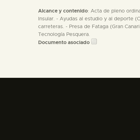
Alcance y contenido
: Acta de pleno ordin
Insular. - Ayudas al estudio y al deporte
carreteras. - Presa de Fataga (Gran Canari
Tecnología Pesquera.
Documento asociado