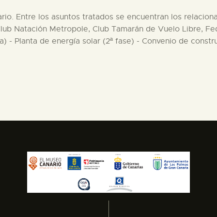
ario. Entre los asuntos tratados se encuentran los relacio
 (Club Natación Metropole, Club Tamarán de Vuelo Libre, F
a) - Planta de energía solar (2ª fase) - Convenio de const