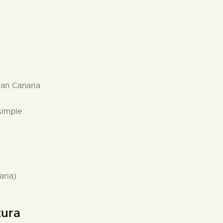
an Canaria.
simple
aria)
tura