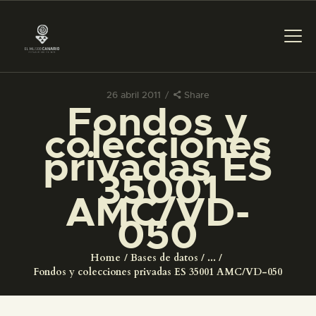
26 abril 2011
Share
Fondos y
PREPARAR LA VISITA
colecciones
privadas ES
ACTIVIDADES
35001
AMC/VD-
█
050
EL MUSEO
Home
Bases de datos
...
Fondos y colecciones privadas ES 35001 AMC/VD-050
COLECCIONES