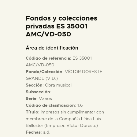
DIDÁCTICA
Fondos y colecciones
ESPAÑOL
privadas ES 35001
AMC/VD-050
PREPARAR LA VISITA
Área de identificación
Código de referencia
: ES 35001
ACTIVIDADES
AMC/VD-050
Fondo/Colección
: VÍCTOR DORESTE
GRANDE (V.D.)
█
Sección
: Obra musical
Subsección
:
EL MUSEO
Serie
: Varios
Código de clasificación
: 1.6
Título
: Impresos sin cumplimentar con
COLECCIONES
membrete de la Compañía Lírica Luis
Ballester (Empresa: Víctor Doreste)
Fechas
: s.d.
DIDÁCTICA