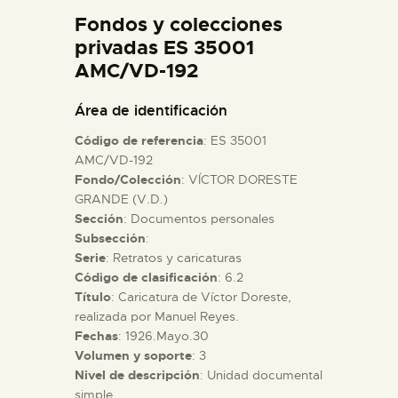
DIDÁCTICA
Fondos y colecciones
privadas ES 35001
AMC/VD-192
ESPAÑOL
Área de identificación
PREPARAR LA VISITA
Código de referencia
: ES 35001
AMC/VD-192
ACTIVIDADES
Fondo/Colección
: VÍCTOR DORESTE
GRANDE (V.D.)
Sección
: Documentos personales
█
Subsección
:
Serie
: Retratos y caricaturas
Código de clasificación
: 6.2
EL MUSEO
Título
: Caricatura de Víctor Doreste,
realizada por Manuel Reyes.
COLECCIONES
Fechas
: 1926.Mayo.30
Volumen y soporte
: 3
Nivel de descripción
: Unidad documental
DIDÁCTICA
simple