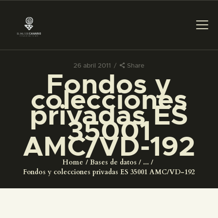
26 abril 2011
Share
Fondos y
PREPARAR LA VISITA
colecciones
privadas ES
ACTIVIDADES
35001
AMC/VD-192
█
Home
Bases de datos
...
EL MUSEO
Fondos y colecciones privadas ES 35001 AMC/VD-192
COLECCIONES