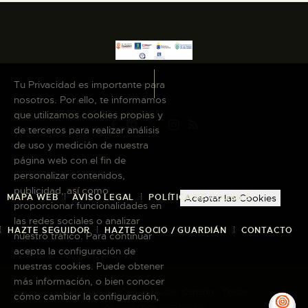
Tu Privacidad es importante para
nosotros. Por ello, te informamos
que utilizamos cookies propias y
de terceros para realizar análisis
de uso y medición de nuestra
página web con el fin de
personalizar contenidos,
publicidad, así como
MAPA WEB
AVISO LEGAL
POLÍTICA DE COOKIES
Aceptar las Cookies
proporcionar funcionalidades en
las redes sociales o analizar
HAZTE SEGUIDOR
HAZTE SOCIO / GUARDIÁN
CONTACTO
nuestro tráfico. Para continuar
acepta la configuración de
nuestras cookies. Puede obtener
más información, o bien conocer
Copyright © 2026 El Museo Canario · Todos
cómo cambiar la configuración,
los derechos reservados