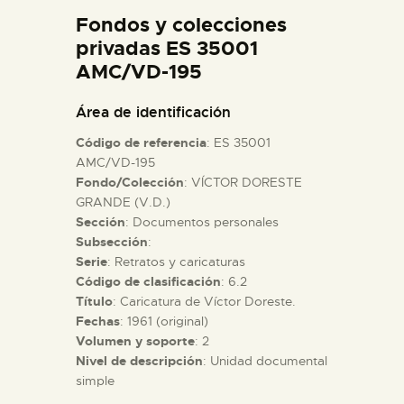
DIDÁCTICA
Fondos y colecciones
privadas ES 35001
AMC/VD-195
ESPAÑOL
Área de identificación
PREPARAR LA VISITA
Código de referencia
: ES 35001
AMC/VD-195
ACTIVIDADES
Fondo/Colección
: VÍCTOR DORESTE
GRANDE (V.D.)
Sección
: Documentos personales
█
Subsección
:
Serie
: Retratos y caricaturas
Código de clasificación
: 6.2
EL MUSEO
Título
: Caricatura de Víctor Doreste.
Fechas
: 1961 (original)
COLECCIONES
Volumen y soporte
: 2
Nivel de descripción
: Unidad documental
simple
DIDÁCTICA