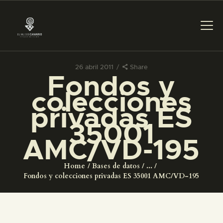
26 abril 2011
Share
Fondos y
PREPARAR LA VISITA
colecciones
privadas ES
ACTIVIDADES
35001
AMC/VD-195
█
Home
Bases de datos
...
EL MUSEO
Fondos y colecciones privadas ES 35001 AMC/VD-195
COLECCIONES