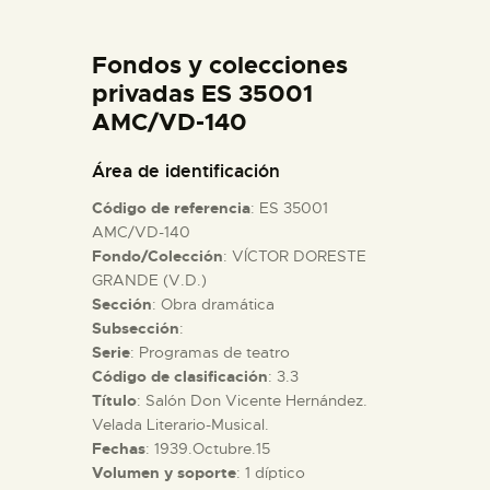
DIDÁCTICA
Fondos y colecciones
ESPAÑOL
privadas ES 35001
AMC/VD-140
PREPARAR LA VISITA
Área de identificación
Código de referencia
: ES 35001
ACTIVIDADES
AMC/VD-140
Fondo/Colección
: VÍCTOR DORESTE
GRANDE (V.D.)
█
Sección
: Obra dramática
Subsección
:
EL MUSEO
Serie
: Programas de teatro
Código de clasificación
: 3.3
Título
: Salón Don Vicente Hernández.
COLECCIONES
Velada Literario-Musical.
Fechas
: 1939.Octubre.15
Volumen y soporte
: 1 díptico
DIDÁCTICA