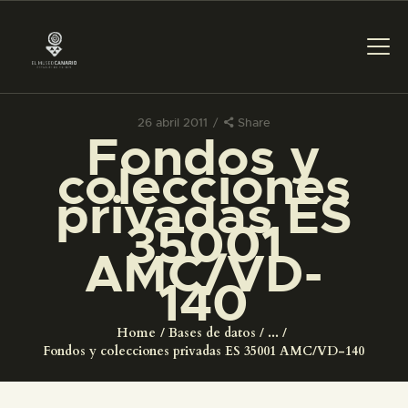
26 abril 2011
Share
Fondos y
PREPARAR LA VISITA
colecciones
privadas ES
ACTIVIDADES
35001
AMC/VD-
█
140
EL MUSEO
Home
Bases de datos
...
Fondos y colecciones privadas ES 35001 AMC/VD-140
COLECCIONES