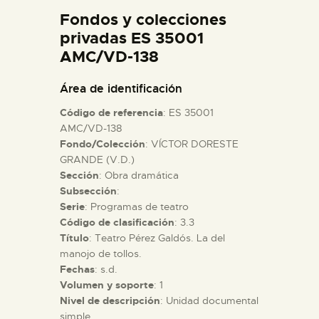
DIDÁCTICA
Fondos y colecciones
privadas ES 35001
AMC/VD-138
ESPAÑOL
Área de identificación
PREPARAR LA VISITA
Código de referencia
: ES 35001
AMC/VD-138
ACTIVIDADES
Fondo/Colección
: VÍCTOR DORESTE
GRANDE (V.D.)
Sección
: Obra dramática
█
Subsección
:
Serie
: Programas de teatro
Código de clasificación
: 3.3
EL MUSEO
Título
: Teatro Pérez Galdós. La del
manojo de tollos.
COLECCIONES
Fechas
: s.d.
Volumen y soporte
: 1
Nivel de descripción
: Unidad documental
DIDÁCTICA
simple