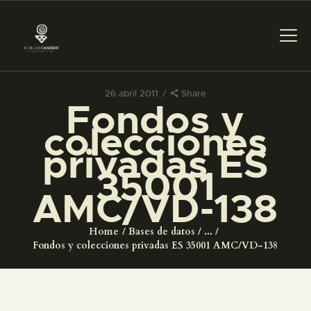
26 abril 2011
Share
Fondos y
PREPARAR LA VISITA
colecciones
privadas ES
ACTIVIDADES
35001
AMC/VD-138
█
Home
Bases de datos
...
EL MUSEO
Fondos y colecciones privadas ES 35001 AMC/VD-138
COLECCIONES