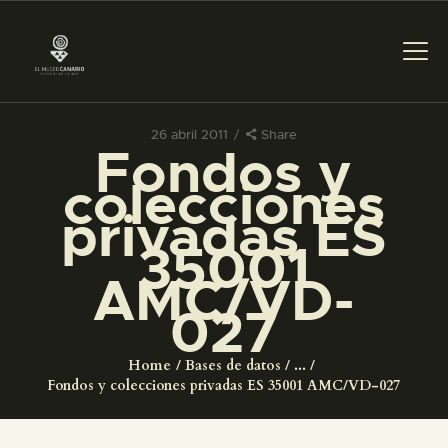
26 abril 2011
Share
Fondos y
PREPARAR LA VISITA
colecciones
privadas ES
ACTIVIDADES
35001
AMC/VD-
█
027
EL MUSEO
Home
Bases de datos
...
Fondos y colecciones privadas ES 35001 AMC/VD-027
COLECCIONES