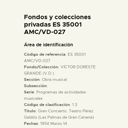
DIDÁCTICA
Fondos y colecciones
ESPAÑOL
privadas ES 35001
AMC/VD-027
PREPARAR LA VISITA
Área de identificación
Código de referencia
: ES 35001
ACTIVIDADES
AMC/VD-027
Fondo/Colección
: VÍCTOR DORESTE
GRANDE (V.D.)
█
Sección
: Obra musical
Subsección
:
EL MUSEO
Serie
: Programas de actividades
musicales
Código de clasificación
: 1.3
COLECCIONES
Título
: Gran Concierto. Teatro Pérez
Galdós (Las Palmas de Gran Canaria)
Fechas
: 1954.Marzo.14
DIDÁCTICA