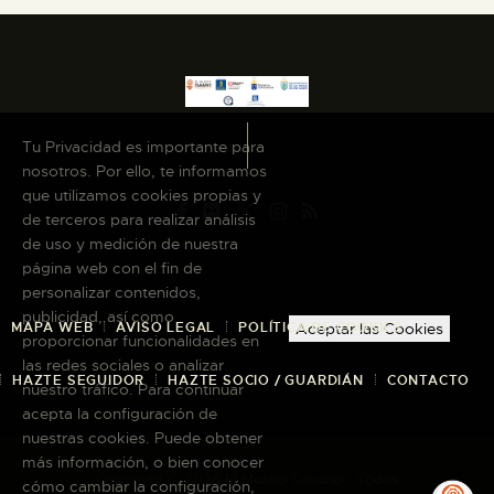
Tu Privacidad es importante para
nosotros. Por ello, te informamos
que utilizamos cookies propias y
de terceros para realizar análisis
de uso y medición de nuestra
página web con el fin de
personalizar contenidos,
publicidad, así como
MAPA WEB
AVISO LEGAL
POLÍTICA DE COOKIES
Aceptar las Cookies
proporcionar funcionalidades en
las redes sociales o analizar
HAZTE SEGUIDOR
HAZTE SOCIO / GUARDIÁN
CONTACTO
nuestro tráfico. Para continuar
acepta la configuración de
nuestras cookies. Puede obtener
más información, o bien conocer
Copyright © 2026 El Museo Canario · Todos
cómo cambiar la configuración,