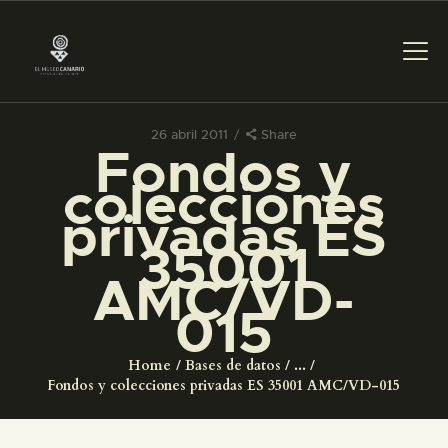
26 abril 2011
Share
Fondos y
PREPARAR LA VISITA
colecciones
privadas ES
ACTIVIDADES
35001
AMC/VD-
█
015
EL MUSEO
Home
Bases de datos
...
Fondos y colecciones privadas ES 35001 AMC/VD-015
COLECCIONES