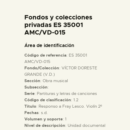
DIDÁCTICA
Fondos y colecciones
ESPAÑOL
privadas ES 35001
AMC/VD-015
PREPARAR LA VISITA
Área de identificación
Código de referencia
: ES 35001
ACTIVIDADES
AMC/VD-015
Fondo/Colección
: VÍCTOR DORESTE
GRANDE (V.D.)
█
Sección
: Obra musical
Subsección
:
EL MUSEO
Serie
: Partituras y letras de canciones
Código de clasificación
: 1.2
Título
: Responso a Fray Lesco. Violín 2º
COLECCIONES
Fechas
: s.d.
Volumen y soporte
: 1
Nivel de descripción
: Unidad documental
DIDÁCTICA