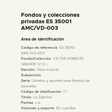
DIDÁCTICA
Fondos y colecciones
ESPAÑOL
privadas ES 35001
AMC/VD-003
PREPARAR LA VISITA
Área de identificación
Código de referencia
: ES 35001
ACTIVIDADES
AMC/VD-003
Fondo/Colección
: VÍCTOR DORESTE
GRANDE (V.D.)
█
Sección
: Obra musical
Subsección
:
EL MUSEO
Serie
: Libretos y apuntes para libretos de
zarzuelas
Código de clasificación
: 1.1
COLECCIONES
Título
: La Zajorina
Fechas
: s.d.
Volumen y soporte
: 92 cuartillas
DIDÁCTICA