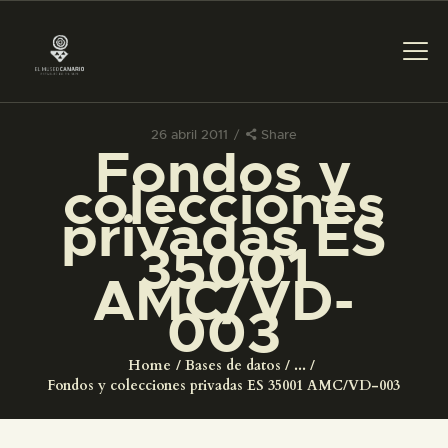
26 abril 2011
Share
Fondos y
PREPARAR LA VISITA
colecciones
privadas ES
ACTIVIDADES
35001
AMC/VD-
█
003
EL MUSEO
Home
Bases de datos
...
Fondos y colecciones privadas ES 35001 AMC/VD-003
COLECCIONES