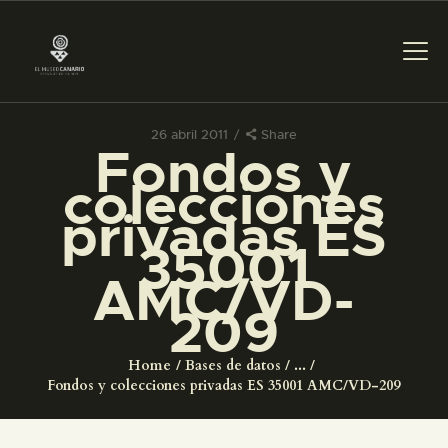
26 abril 2011
Share
Fondos y
PREPARAR LA VISITA
colecciones
privadas ES
ACTIVIDADES
35001
AMC/VD-
█
209
EL MUSEO
Home
Bases de datos
...
Fondos y colecciones privadas ES 35001 AMC/VD-209
COLECCIONES