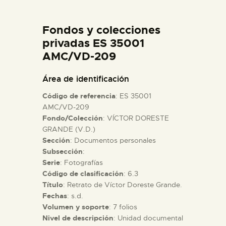
DIDÁCTICA
Fondos y colecciones
ESPAÑOL
privadas ES 35001
AMC/VD-209
PREPARAR LA VISITA
Área de identificación
Código de referencia
: ES 35001
ACTIVIDADES
AMC/VD-209
Fondo/Colección
: VÍCTOR DORESTE
GRANDE (V.D.)
█
Sección
: Documentos personales
Subsección
:
EL MUSEO
Serie
: Fotografías
Código de clasificación
: 6.3
Título
: Retrato de Víctor Doreste Grande.
COLECCIONES
Fechas
: s.d.
Volumen y soporte
: 7 folios
Nivel de descripción
: Unidad documental
DIDÁCTICA