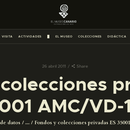
PREPARAR LA VISITA
ACTIVIDADES
 VISITA
ACTIVIDADES
█
EL MUSEO
COLECCIONES
DIDÁCTICA
█
EL MUSEO
26 abril 2011
Share
colecciones p
COLECCIONES
001 AMC/VD-
DIDÁCTICA
ESPAÑOL
 de datos
...
Fondos y colecciones privadas ES 35