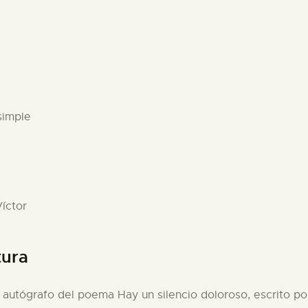
simple
íctor
tura
 autógrafo del poema Hay un silencio doloroso, escrito po