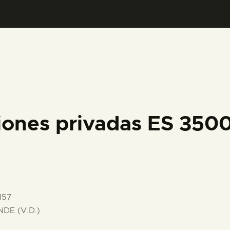
PREPARAR LA VISITA
ACTIVIDADES
█
EL MUSEO
iones privadas ES 35
COLECCIONES
DIDÁCTICA
157
ESPAÑOL
DE (V.D.)