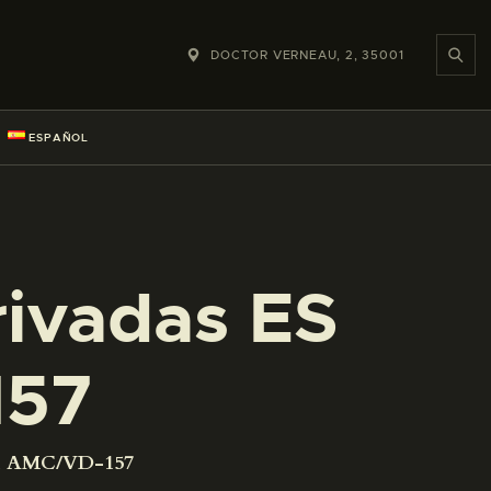
DOCTOR VERNEAU, 2, 35001
ESPAÑOL
rivadas ES
157
001 AMC/VD-157