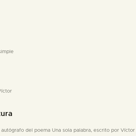
simple
íctor
tura
 autógrafo del poema Una sola palabra, escrito por Vícto