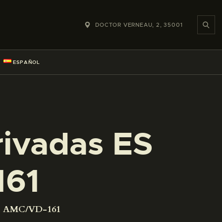
DOCTOR VERNEAU, 2, 35001
ESPAÑOL
rivadas ES
161
001 AMC/VD-161