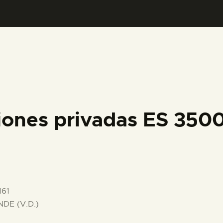
PREPARAR LA VISITA
ACTIVIDADES
█
EL MUSEO
iones privadas ES 35
COLECCIONES
DIDÁCTICA
161
ESPAÑOL
DE (V.D.)