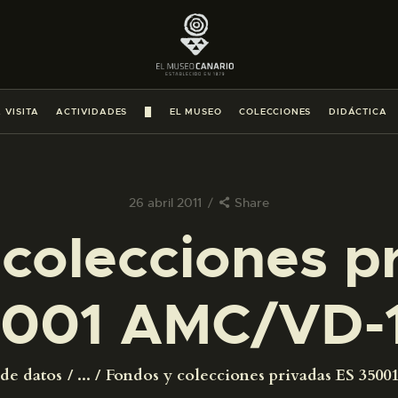
PREPARAR LA VISITA
ACTIVIDADES
 VISITA
ACTIVIDADES
█
EL MUSEO
COLECCIONES
DIDÁCTICA
█
EL MUSEO
26 abril 2011
Share
colecciones p
COLECCIONES
001 AMC/VD-
DIDÁCTICA
ESPAÑOL
 de datos
...
Fondos y colecciones privadas ES 35