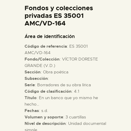
DIDÁCTICA
Fondos y colecciones
privadas ES 35001
AMC/VD-164
ESPAÑOL
Área de identificación
PREPARAR LA VISITA
Código de referencia
: ES 35001
AMC/VD-164
ACTIVIDADES
Fondo/Colección
: VÍCTOR DORESTE
GRANDE (V.D.)
Sección
: Obra poética
█
Subsección
:
Serie
: Borradores de su obra lírica
Código de clasificación
: 4.1
EL MUSEO
Título
: En un banco que yo mismo he
hecho…
COLECCIONES
Fechas
: s.d.
Volumen y soporte
: 3 cuartillas
Nivel de descripción
: Unidad documental
DIDÁCTICA
simple