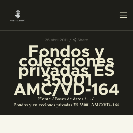
26 abril 2011
Share
Fondos y
PREPARAR LA VISITA
colecciones
privadas ES
ACTIVIDADES
35001
AMC/VD-164
█
Home
Bases de datos
...
EL MUSEO
Fondos y colecciones privadas ES 35001 AMC/VD-164
COLECCIONES