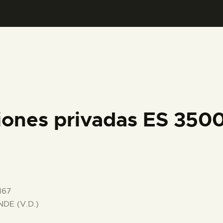
PREPARAR LA VISITA
ACTIVIDADES
█
EL MUSEO
iones privadas ES 35
COLECCIONES
DIDÁCTICA
167
ESPAÑOL
DE (V.D.)