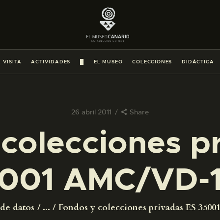
PREPARAR LA VISITA
ACTIVIDADES
 VISITA
ACTIVIDADES
█
EL MUSEO
COLECCIONES
DIDÁCTICA
█
EL MUSEO
26 abril 2011
Share
colecciones p
COLECCIONES
001 AMC/VD-
DIDÁCTICA
ESPAÑOL
 de datos
...
Fondos y colecciones privadas ES 35