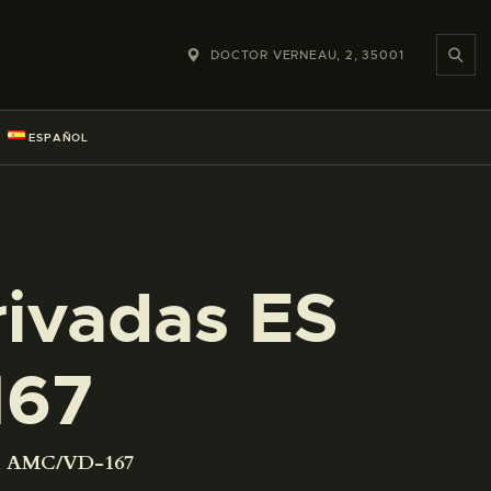
DOCTOR VERNEAU, 2, 35001
ESPAÑOL
rivadas ES
167
001 AMC/VD-167