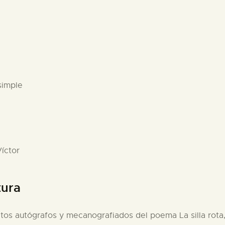
simple
íctor
tura
tos autógrafos y mecanografiados del poema La silla rota,