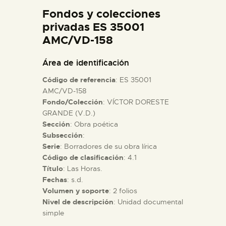
DIDÁCTICA
Fondos y colecciones
privadas ES 35001
AMC/VD-158
ESPAÑOL
Área de identificación
PREPARAR LA VISITA
Código de referencia
: ES 35001
AMC/VD-158
ACTIVIDADES
Fondo/Colección
: VÍCTOR DORESTE
GRANDE (V.D.)
Sección
: Obra poética
█
Subsección
:
Serie
: Borradores de su obra lírica
Código de clasificación
: 4.1
EL MUSEO
Título
: Las Horas.
Fechas
: s.d.
COLECCIONES
Volumen y soporte
: 2 folios
Nivel de descripción
: Unidad documental
simple
DIDÁCTICA