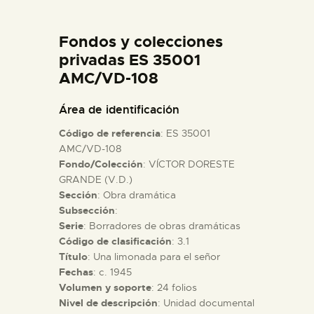
DIDÁCTICA
Fondos y colecciones
ESPAÑOL
privadas ES 35001
AMC/VD-108
PREPARAR LA VISITA
Área de identificación
Código de referencia
: ES 35001
ACTIVIDADES
AMC/VD-108
Fondo/Colección
: VÍCTOR DORESTE
GRANDE (V.D.)
█
Sección
: Obra dramática
Subsección
:
EL MUSEO
Serie
: Borradores de obras dramáticas
Código de clasificación
: 3.1
Título
: Una limonada para el señor
COLECCIONES
Fechas
: c. 1945
Volumen y soporte
: 24 folios
Nivel de descripción
: Unidad documental
DIDÁCTICA