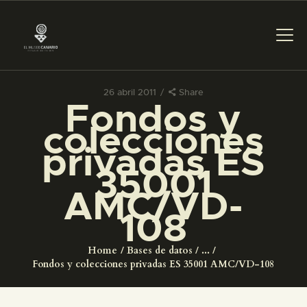
26 abril 2011
Share
Fondos y
PREPARAR LA VISITA
colecciones
privadas ES
ACTIVIDADES
35001
AMC/VD-
█
108
EL MUSEO
Home
Bases de datos
...
Fondos y colecciones privadas ES 35001 AMC/VD-108
COLECCIONES