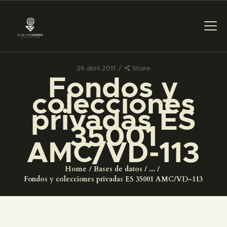
26 abril 2011
Share
Fondos y
PREPARAR LA VISITA
colecciones
privadas ES
ACTIVIDADES
35001
AMC/VD-113
█
Home
Bases de datos
...
EL MUSEO
Fondos y colecciones privadas ES 35001 AMC/VD-113
COLECCIONES