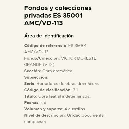
DIDÁCTICA
Fondos y colecciones
privadas ES 35001
AMC/VD-113
ESPAÑOL
Área de identificación
PREPARAR LA VISITA
Código de referencia
: ES 35001
AMC/VD-113
ACTIVIDADES
Fondo/Colección
: VÍCTOR DORESTE
GRANDE (V.D.)
Sección
: Obra dramática
█
Subsección
:
Serie
: Borradores de obras dramáticas
Código de clasificación
: 3.1
EL MUSEO
Título
: Obra teatral indeterminada.
Fechas
: s.d.
COLECCIONES
Volumen y soporte
: 4 cuartillas
Nivel de descripción
: Unidad documental
compuesta
DIDÁCTICA