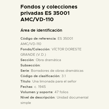
DIDÁCTICA
Fondos y colecciones
privadas ES 35001
AMC/VD-110
ESPAÑOL
Área de identificación
PREPARAR LA VISITA
Código de referencia
: ES 35001
AMC/VD-110
ACTIVIDADES
Fondo/Colección
: VÍCTOR DORESTE
GRANDE (V.D.)
Sección
: Obra dramática
█
Subsección
:
Serie
: Borradores de obras dramáticas
Código de clasificación
: 3.1
EL MUSEO
Título
: Una limonada para el señor
Fechas
: c. 1945
COLECCIONES
Volumen y soporte
: 47 folios
Nivel de descripción
: Unidad documental
simple
DIDÁCTICA