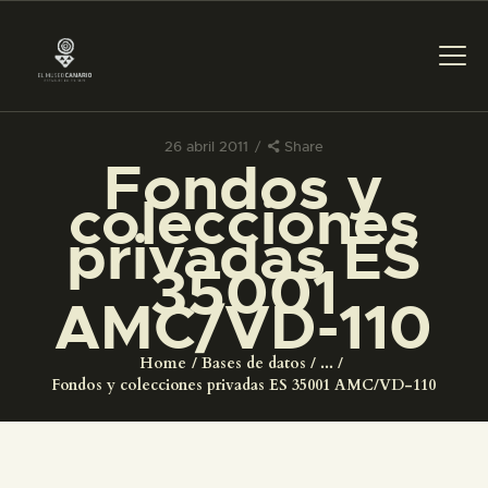
26 abril 2011
Share
Fondos y
PREPARAR LA VISITA
colecciones
privadas ES
ACTIVIDADES
35001
AMC/VD-110
█
Home
Bases de datos
...
EL MUSEO
Fondos y colecciones privadas ES 35001 AMC/VD-110
COLECCIONES