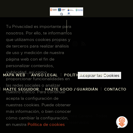
Tu Privacidad es importante para
nosotros. Por ello, te informamos
que utilizamos cookies propias y
de terceros para realizar análisis
de uso y medición de nuestra
página web con el fin de
personalizar contenidos,
publicidad, así como
MAPA WEB
AVISO LEGAL
POLÍTICA DE COOKIES
Aceptar las Cookies
proporcionar funcionalidades en
las redes sociales o analizar
HAZTE SEGUIDOR
HAZTE SOCIO / GUARDIÁN
CONTACTO
nuestro tráfico. Para continuar
acepta la configuración de
nuestras cookies. Puede obtener
más información, o bien conocer
Copyright © 2026 El Museo Canario · Todos
cómo cambiar la configuración,
los derechos reservados
en nuestra
Política de cookies