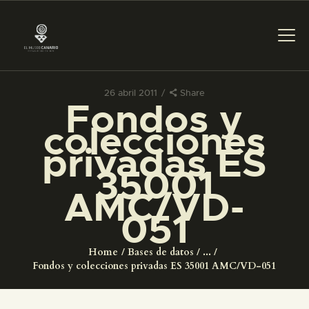
26 abril 2011
Share
Fondos y
PREPARAR LA VISITA
colecciones
privadas ES
ACTIVIDADES
35001
AMC/VD-
█
051
EL MUSEO
Home
Bases de datos
...
Fondos y colecciones privadas ES 35001 AMC/VD-051
COLECCIONES