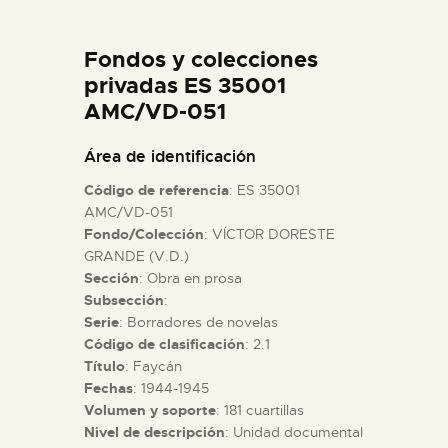
DIDÁCTICA
Fondos y colecciones
ESPAÑOL
privadas ES 35001
AMC/VD-051
PREPARAR LA VISITA
Área de identificación
Código de referencia
: ES 35001
ACTIVIDADES
AMC/VD-051
Fondo/Colección
: VÍCTOR DORESTE
GRANDE (V.D.)
█
Sección
: Obra en prosa
Subsección
:
EL MUSEO
Serie
: Borradores de novelas
Código de clasificación
: 2.1
Título
: Faycán
COLECCIONES
Fechas
: 1944-1945
Volumen y soporte
: 181 cuartillas
Nivel de descripción
: Unidad documental
DIDÁCTICA