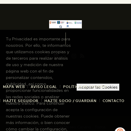
Tu Privacidad es importante para
nosotros. Por ello, te informamos
que utilizamos cookies propias y
de terceros para realizar análisis
de uso y medición de nuestra
página web con el fin de
personalizar contenidos,
publicidad, así como
MAPA WEB
AVISO LEGAL
POLÍTICA DE COOKIES
Aceptar las Cookies
proporcionar funcionalidades en
las redes sociales o analizar
HAZTE SEGUIDOR
HAZTE SOCIO / GUARDIÁN
CONTACTO
nuestro tráfico. Para continuar
acepta la configuración de
nuestras cookies. Puede obtener
más información, o bien conocer
Copyright © 2026 El Museo Canario · Todos
cómo cambiar la configuración,