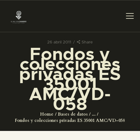
26 abril 2011
Share
Fondos y
PREPARAR LA VISITA
colecciones
privadas ES
ACTIVIDADES
35001
AMC/VD-
█
058
EL MUSEO
Home
Bases de datos
...
Fondos y colecciones privadas ES 35001 AMC/VD-058
COLECCIONES