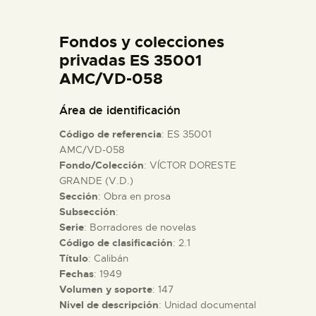
DIDÁCTICA
Fondos y colecciones
ESPAÑOL
privadas ES 35001
AMC/VD-058
PREPARAR LA VISITA
Área de identificación
Código de referencia
: ES 35001
ACTIVIDADES
AMC/VD-058
Fondo/Colección
: VÍCTOR DORESTE
GRANDE (V.D.)
█
Sección
: Obra en prosa
Subsección
:
EL MUSEO
Serie
: Borradores de novelas
Código de clasificación
: 2.1
Título
: Calibán
COLECCIONES
Fechas
: 1949
Volumen y soporte
: 147
Nivel de descripción
: Unidad documental
DIDÁCTICA