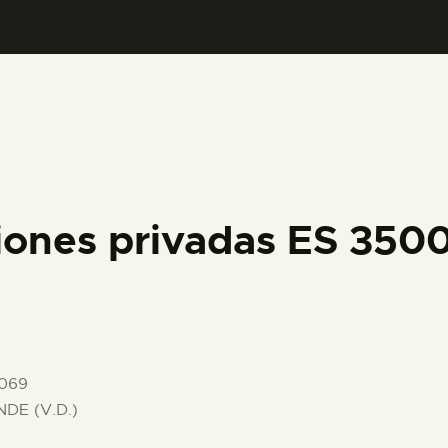
PREPARAR LA VISITA
ACTIVIDADES
█
EL MUSEO
ciones privadas ES 35
COLECCIONES
DIDÁCTICA
-069
ESPAÑOL
DE (V.D.)