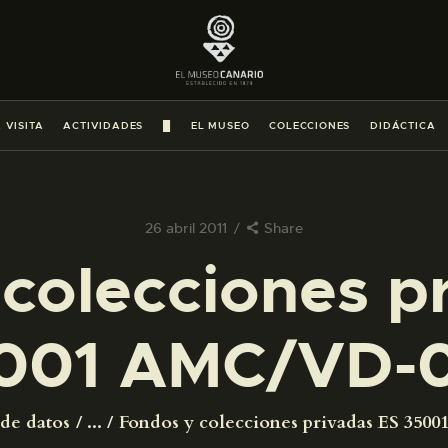
PREPARAR LA VISITA
ACTIVIDADES
 VISITA
ACTIVIDADES
█
EL MUSEO
COLECCIONES
DIDÁCTICA
█
EL MUSEO
26 abril 2011
Share
colecciones p
COLECCIONES
001 AMC/VD-
DIDÁCTICA
ESPAÑOL
 de datos
...
Fondos y colecciones privadas ES 35