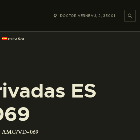
DOCTOR VERNEAU, 2, 35001
ESPAÑOL
rivadas ES
069
001 AMC/VD-069