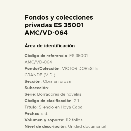
DIDÁCTICA
Fondos y colecciones
ESPAÑOL
privadas ES 35001
AMC/VD-064
PREPARAR LA VISITA
Área de identificación
Código de referencia
: ES 35001
ACTIVIDADES
AMC/VD-064
Fondo/Colección
: VÍCTOR DORESTE
GRANDE (V.D.)
█
Sección
: Obra en prosa
Subsección
:
EL MUSEO
Serie
: Borradores de novelas
Código de clasificación
: 2.1
Título
: Silencio en Hoya Capa
COLECCIONES
Fechas
: s.d.
Volumen y soporte
: 112 folios
Nivel de descripción
: Unidad documental
DIDÁCTICA