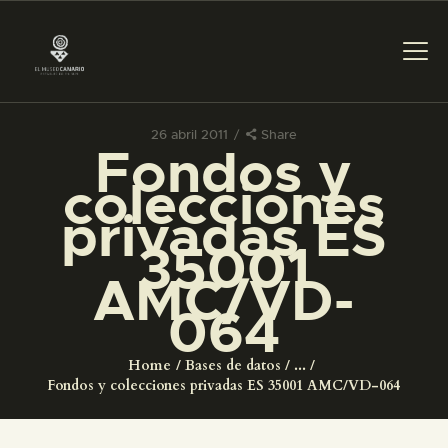
26 abril 2011
Share
Fondos y
PREPARAR LA VISITA
colecciones
privadas ES
ACTIVIDADES
35001
AMC/VD-
█
064
EL MUSEO
Home
Bases de datos
...
Fondos y colecciones privadas ES 35001 AMC/VD-064
COLECCIONES