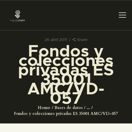
26 abril 2011
Share
Fondos y
PREPARAR LA VISITA
colecciones
privadas ES
ACTIVIDADES
35001
AMC/VD-
█
057
EL MUSEO
Home
Bases de datos
...
Fondos y colecciones privadas ES 35001 AMC/VD-057
COLECCIONES