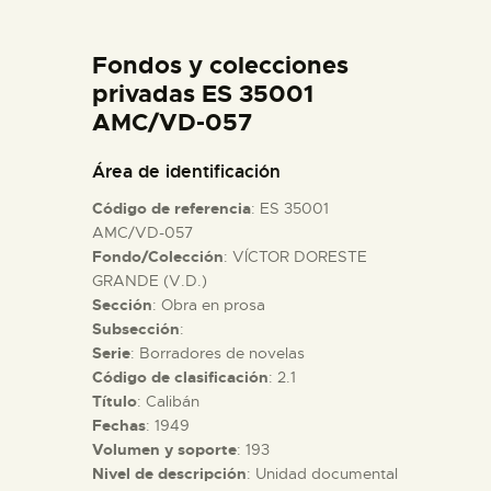
DIDÁCTICA
Fondos y colecciones
ESPAÑOL
privadas ES 35001
AMC/VD-057
PREPARAR LA VISITA
Área de identificación
Código de referencia
: ES 35001
ACTIVIDADES
AMC/VD-057
Fondo/Colección
: VÍCTOR DORESTE
GRANDE (V.D.)
█
Sección
: Obra en prosa
Subsección
:
EL MUSEO
Serie
: Borradores de novelas
Código de clasificación
: 2.1
Título
: Calibán
COLECCIONES
Fechas
: 1949
Volumen y soporte
: 193
Nivel de descripción
: Unidad documental
DIDÁCTICA