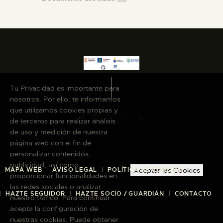
Tu Privacidad es importante para
nosotros. Por ello, te informamos
que utilizamos cookies propias y
de terceros para realizar análisis
de uso y medición de nuestra
página web con el fin de
personalizar contenidos,
publicidad, así como
MAPA WEB
AVISO LEGAL
POLÍTICA DE COOKIES
Aceptar las Cookies
proporcionar funcionalidades en
las redes sociales o analizar
HAZTE SEGUIDOR
HAZTE SOCIO / GUARDIÁN
CONTACTO
nuestro tráfico. Para continuar
acepta la configuración de
nuestras cookies. Puede obtener