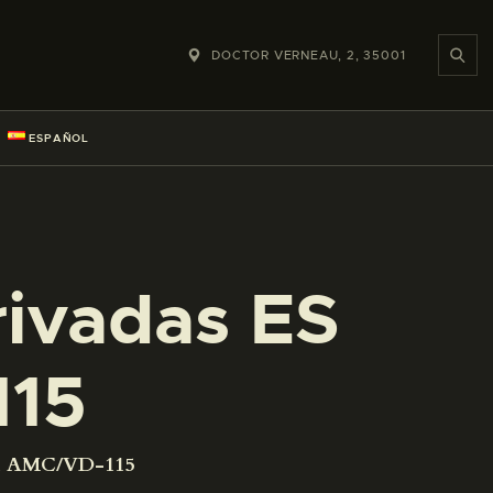
DOCTOR VERNEAU, 2, 35001
ESPAÑOL
rivadas ES
115
001 AMC/VD-115