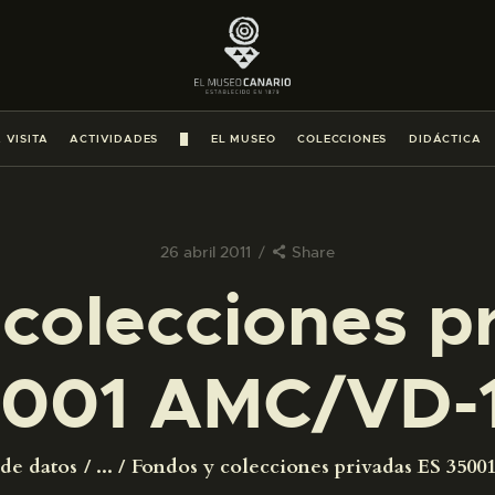
PREPARAR LA VISITA
ACTIVIDADES
 VISITA
ACTIVIDADES
█
EL MUSEO
COLECCIONES
DIDÁCTICA
█
EL MUSEO
26 abril 2011
Share
colecciones p
COLECCIONES
001 AMC/VD-
DIDÁCTICA
ESPAÑOL
 de datos
...
Fondos y colecciones privadas ES 35