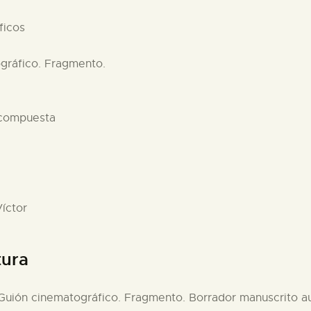
ficos
ográfico. Fragmento.
 compuesta
íctor
tura
. Guión cinematográfico. Fragmento. Borrador manuscrito a