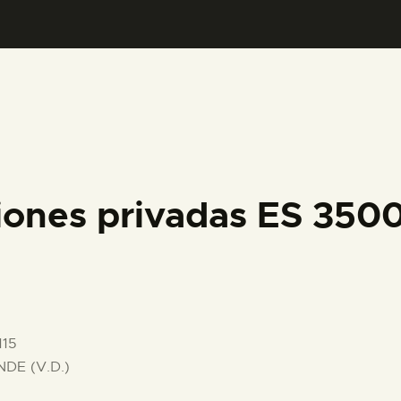
PREPARAR LA VISITA
ACTIVIDADES
█
EL MUSEO
iones privadas ES 350
COLECCIONES
DIDÁCTICA
115
ESPAÑOL
DE (V.D.)