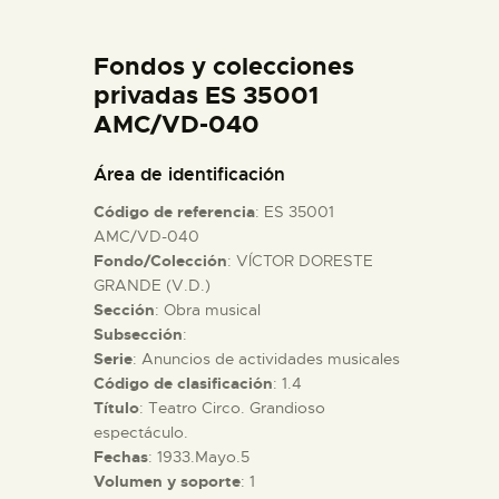
DIDÁCTICA
Fondos y colecciones
ESPAÑOL
privadas ES 35001
AMC/VD-040
PREPARAR LA VISITA
Área de identificación
Código de referencia
: ES 35001
ACTIVIDADES
AMC/VD-040
Fondo/Colección
: VÍCTOR DORESTE
GRANDE (V.D.)
█
Sección
: Obra musical
Subsección
:
EL MUSEO
Serie
: Anuncios de actividades musicales
Código de clasificación
: 1.4
Título
: Teatro Circo. Grandioso
COLECCIONES
espectáculo.
Fechas
: 1933.Mayo.5
Volumen y soporte
: 1
DIDÁCTICA