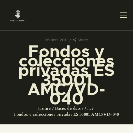
26 abril 2011
Share
Fondos y
PREPARAR LA VISITA
colecciones
privadas ES
ACTIVIDADES
35001
AMC/VD-
█
040
EL MUSEO
Home
Bases de datos
...
Fondos y colecciones privadas ES 35001 AMC/VD-040
COLECCIONES