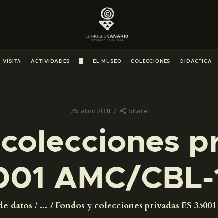
PREPARAR LA VISITA
ACTIVIDADES
 VISITA
ACTIVIDADES
█
EL MUSEO
COLECCIONES
DIDÁCTICA
█
EL MUSEO
26 abril 2011
Share
colecciones p
COLECCIONES
001 AMC/CBL-
DIDÁCTICA
ESPAÑOL
de datos
...
Fondos y colecciones privadas ES 350