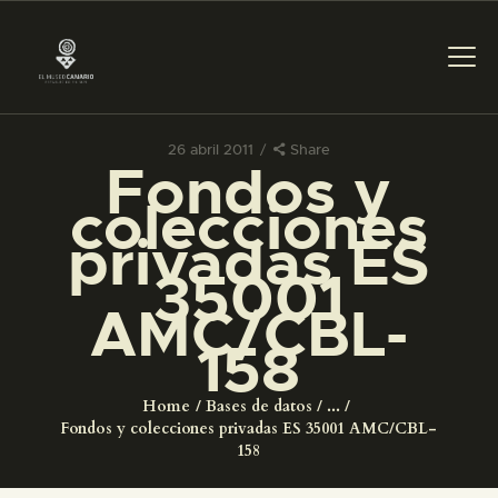
26 abril 2011
Share
Fondos y
PREPARAR LA VISITA
colecciones
privadas ES
ACTIVIDADES
35001
AMC/CBL-
█
158
EL MUSEO
Home
Bases de datos
...
Fondos y colecciones privadas ES 35001 AMC/CBL-
COLECCIONES
158