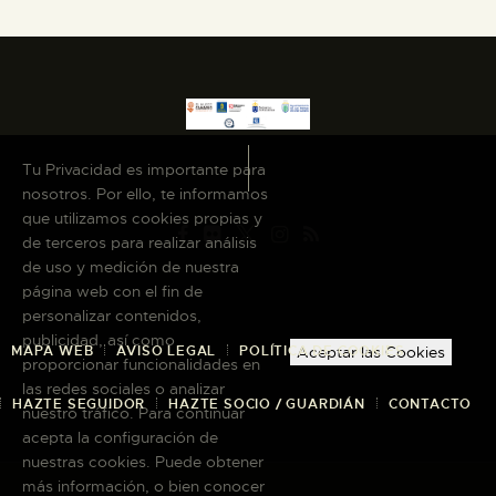
Tu Privacidad es importante para
nosotros. Por ello, te informamos
que utilizamos cookies propias y
de terceros para realizar análisis
de uso y medición de nuestra
página web con el fin de
personalizar contenidos,
publicidad, así como
MAPA WEB
AVISO LEGAL
POLÍTICA DE COOKIES
Aceptar las Cookies
proporcionar funcionalidades en
las redes sociales o analizar
HAZTE SEGUIDOR
HAZTE SOCIO / GUARDIÁN
CONTACTO
nuestro tráfico. Para continuar
acepta la configuración de
nuestras cookies. Puede obtener
más información, o bien conocer