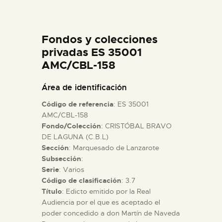
DIDÁCTICA
Fondos y colecciones
ESPAÑOL
privadas ES 35001
AMC/CBL-158
PREPARAR LA VISITA
Área de identificación
ACTIVIDADES
Código de referencia
: ES 35001
AMC/CBL-158
Fondo/Colección
: CRISTÓBAL BRAVO
█
DE LAGUNA (C.B.L)
Sección
: Marquesado de Lanzarote
EL MUSEO
Subsección
:
Serie
: Varios
Código de clasificación
: 3.7
COLECCIONES
Título
: Edicto emitido por la Real
Audiencia por el que es aceptado el
poder concedido a don Martín de Naveda
DIDÁCTICA