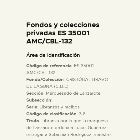
DIDÁCTICA
Fondos y colecciones
ESPAÑOL
privadas ES 35001
AMC/CBL-132
PREPARAR LA VISITA
Área de identificación
ACTIVIDADES
Código de referencia
: ES 35001
AMC/CBL-132
Fondo/Colección
: CRISTÓBAL BRAVO
█
DE LAGUNA (C.B.L)
Sección
: Marquesado de Lanzarote
EL MUSEO
Subsección
:
Serie
: Libranzas y recibos
Código de clasificación
: 3.6
COLECCIONES
Título
: Libranza por la que la marquesa
de Lanzarote ordena a Lucas Gutiérrez
entregar a Sebastián Rodríguez, maestre,
DIDÁCTICA