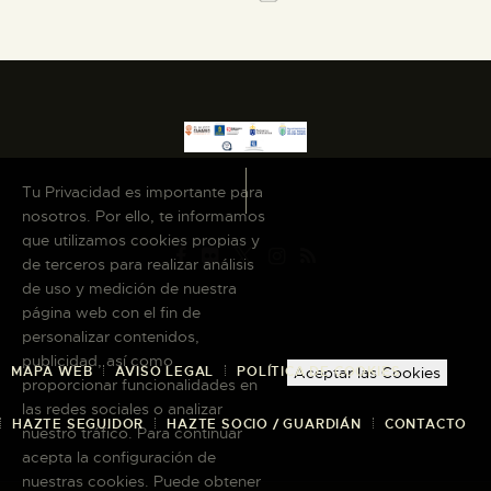
Tu Privacidad es importante para
nosotros. Por ello, te informamos
que utilizamos cookies propias y
de terceros para realizar análisis
de uso y medición de nuestra
página web con el fin de
personalizar contenidos,
publicidad, así como
MAPA WEB
AVISO LEGAL
POLÍTICA DE COOKIES
Aceptar las Cookies
proporcionar funcionalidades en
las redes sociales o analizar
HAZTE SEGUIDOR
HAZTE SOCIO / GUARDIÁN
CONTACTO
nuestro tráfico. Para continuar
acepta la configuración de
nuestras cookies. Puede obtener