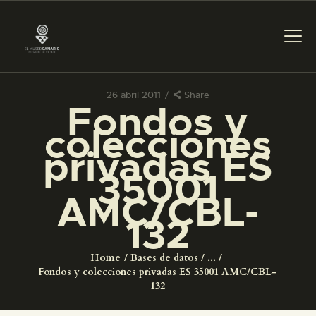
26 abril 2011
Share
Fondos y
PREPARAR LA VISITA
colecciones
privadas ES
ACTIVIDADES
35001
AMC/CBL-
█
132
EL MUSEO
Home
Bases de datos
...
Fondos y colecciones privadas ES 35001 AMC/CBL-
COLECCIONES
132