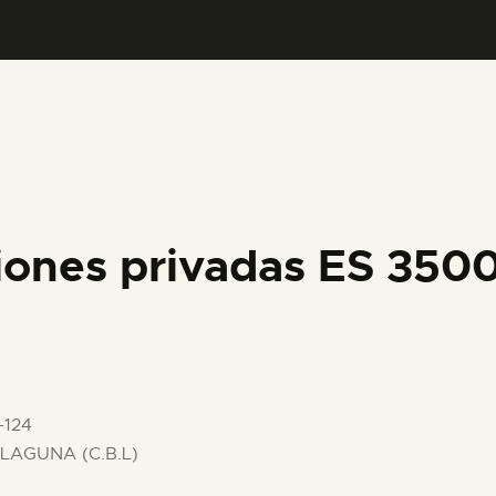
PREPARAR LA VISITA
ACTIVIDADES
█
EL MUSEO
iones privadas ES 35
COLECCIONES
DIDÁCTICA
-124
ESPAÑOL
LAGUNA (C.B.L)