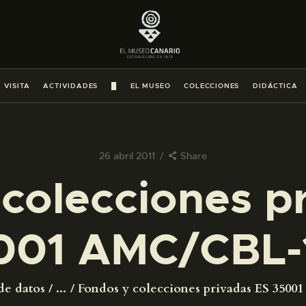
PREPARAR LA VISITA
ACTIVIDADES
 VISITA
ACTIVIDADES
█
EL MUSEO
COLECCIONES
DIDÁCTICA
█
EL MUSEO
26 abril 2011
Share
colecciones p
COLECCIONES
001 AMC/CBL-
DIDÁCTICA
ESPAÑOL
de datos
...
Fondos y colecciones privadas ES 350