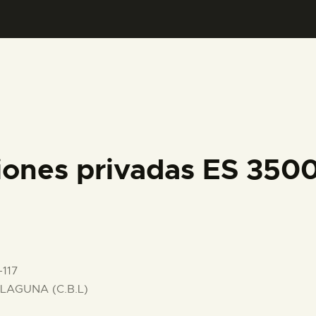
PREPARAR LA VISITA
ACTIVIDADES
█
EL MUSEO
iones privadas ES 350
COLECCIONES
DIDÁCTICA
-117
ESPAÑOL
LAGUNA (C.B.L)