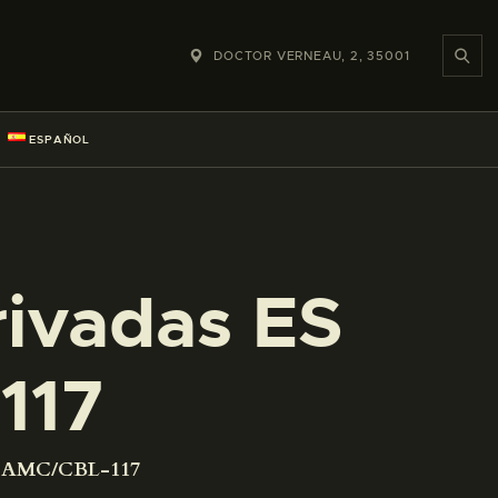
DOCTOR VERNEAU, 2, 35001
ESPAÑOL
rivadas ES
117
01 AMC/CBL-117