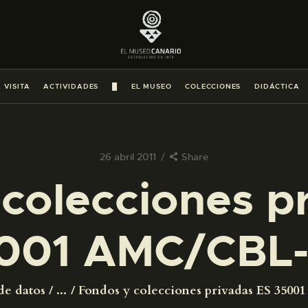
PREPARAR LA VISITA
ACTIVIDADES
 VISITA
ACTIVIDADES
█
EL MUSEO
COLECCIONES
DIDÁCTICA
█
EL MUSEO
26 abril 2011
Share
colecciones p
COLECCIONES
001 AMC/CBL-
DIDÁCTICA
ESPAÑOL
de datos
...
Fondos y colecciones privadas ES 350