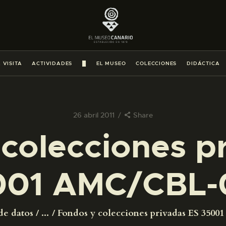
PREPARAR LA VISITA
ACTIVIDADES
 VISITA
ACTIVIDADES
█
EL MUSEO
COLECCIONES
DIDÁCTICA
█
EL MUSEO
26 abril 2011
Share
colecciones p
COLECCIONES
001 AMC/CBL-
DIDÁCTICA
ESPAÑOL
de datos
...
Fondos y colecciones privadas ES 350