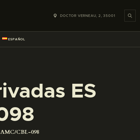
DOCTOR VERNEAU, 2, 35001
ESPAÑOL
rivadas ES
098
01 AMC/CBL-098