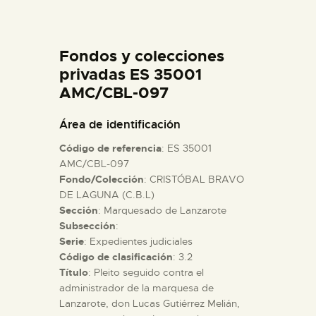
DIDÁCTICA
Fondos y colecciones
ESPAÑOL
privadas ES 35001
AMC/CBL-097
PREPARAR LA VISITA
Área de identificación
ACTIVIDADES
Código de referencia
: ES 35001
AMC/CBL-097
Fondo/Colección
: CRISTÓBAL BRAVO
█
DE LAGUNA (C.B.L)
Sección
: Marquesado de Lanzarote
EL MUSEO
Subsección
:
Serie
: Expedientes judiciales
Código de clasificación
: 3.2
COLECCIONES
Título
: Pleito seguido contra el
administrador de la marquesa de
Lanzarote, don Lucas Gutiérrez Melián,
DIDÁCTICA