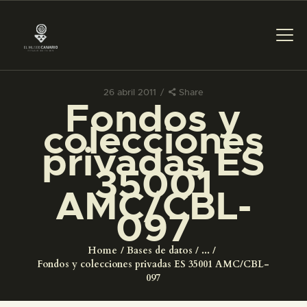
26 abril 2011
Share
Fondos y
PREPARAR LA VISITA
colecciones
privadas ES
ACTIVIDADES
35001
AMC/CBL-
█
097
EL MUSEO
Home
Bases de datos
...
Fondos y colecciones privadas ES 35001 AMC/CBL-
COLECCIONES
097