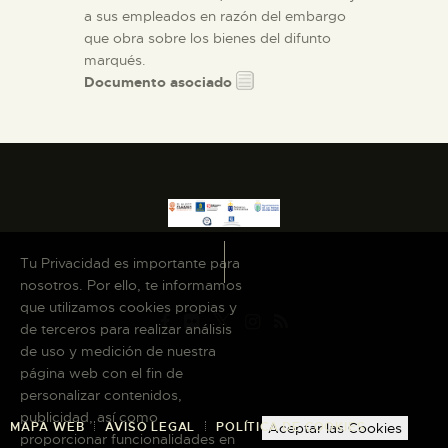
a sus empleados en razón del embargo
que obra sobre los bienes del difunto
marqués.
Documento asociado
Tu Privacidad es importante para
nosotros. Por ello, te informamos
que utilizamos cookies propias y
de terceros para realizar análisis
de uso y medición de nuestra
página web con el fin de
personalizar contenidos,
publicidad, así como
MAPA WEB
AVISO LEGAL
POLÍTICA DE COOKIES
Aceptar las Cookies
proporcionar funcionalidades en