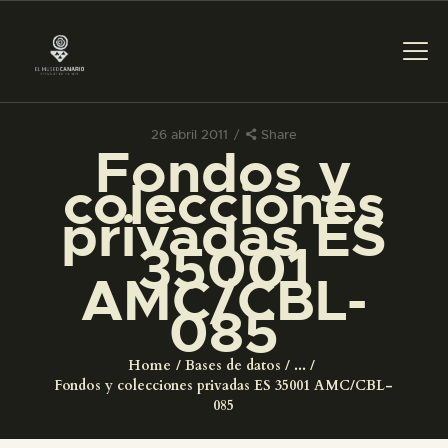
26 abril 2011
Share
Fondos y
PREPARAR LA VISITA
colecciones
privadas ES
ACTIVIDADES
35001
AMC/CBL-
█
085
EL MUSEO
Home
Bases de datos
...
Fondos y colecciones privadas ES 35001 AMC/CBL-
COLECCIONES
085