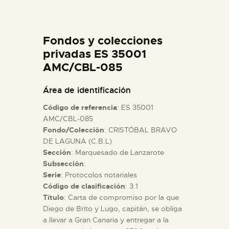
DIDÁCTICA
Fondos y colecciones
ESPAÑOL
privadas ES 35001
AMC/CBL-085
PREPARAR LA VISITA
Área de identificación
ACTIVIDADES
Código de referencia
: ES 35001
AMC/CBL-085
Fondo/Colección
: CRISTÓBAL BRAVO
█
DE LAGUNA (C.B.L)
Sección
: Marquesado de Lanzarote
EL MUSEO
Subsección
:
Serie
: Protocolos notariales
Código de clasificación
: 3.1
COLECCIONES
Título
: Carta de compromiso por la que
Diego de Brito y Lugo, capitán, se obliga
a llevar a Gran Canaria y entregar a la
DIDÁCTICA