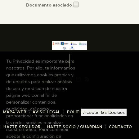
Documento asociado
Tu Privacidad es importante para
nosotros. Por ello, te informamos
que utilizamos cookies propias y
de terceros para realizar análisis
de uso y medición de nuestra
página web con el fin de
personalizar contenidos,
publicidad, así como
MAPA WEB
AVISO LEGAL
POLÍTICA DE COOKIES
Aceptar las Cookies
proporcionar funcionalidades en
las redes sociales o analizar
HAZTE SEGUIDOR
HAZTE SOCIO / GUARDIÁN
CONTACTO
nuestro tráfico. Para continuar
acepta la configuración de