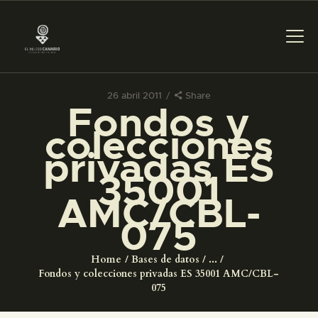
26 abril 2011
Share
Fondos y
PREPARAR LA VISITA
colecciones
privadas ES
ACTIVIDADES
35001
AMC/CBL-
█
075
EL MUSEO
Home
Bases de datos
...
Fondos y colecciones privadas ES 35001 AMC/CBL-
COLECCIONES
075