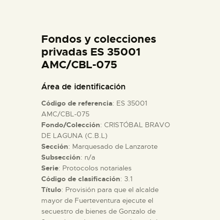
DIDÁCTICA
Fondos y colecciones
ESPAÑOL
privadas ES 35001
AMC/CBL-075
PREPARAR LA VISITA
Área de identificación
ACTIVIDADES
Código de referencia
: ES 35001
AMC/CBL-075
Fondo/Colección
: CRISTÓBAL BRAVO
█
DE LAGUNA (C.B.L)
Sección
: Marquesado de Lanzarote
EL MUSEO
Subsección
: n/a
Serie
: Protocolos notariales
Código de clasificación
: 3.1
COLECCIONES
Título
: Provisión para que el alcalde
mayor de Fuerteventura ejecute el
secuestro de bienes de Gonzalo de
DIDÁCTICA