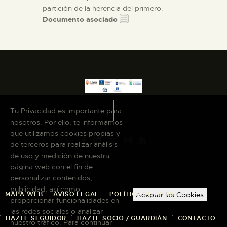
partición de la herencia del primero.
Documento asociado
Tu Privacidad es importante para
nosotros. Por ello, te informamos
que utilizamos cookies propias y
de terceros para realizar análisis
de uso y medición de nuestra
página web con el fin de
personalizar contenidos,
publicidad, así como
MAPA WEB
AVISO LEGAL
POLÍTICA DE COOKIES
Aceptar las Cookies
proporcionar funcionalidades en
las redes sociales o analizar
HAZTE SEGUIDOR
HAZTE SOCIO / GUARDIÁN
CONTACTO
nuestro tráfico. Para continuar