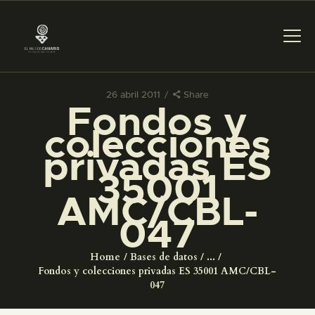
26 abril 2011
Share
Fondos y
PREPARAR LA VISITA
colecciones
privadas ES
ACTIVIDADES
35001
AMC/CBL-
█
047
EL MUSEO
Home
Bases de datos
...
Fondos y colecciones privadas ES 35001 AMC/CBL-
COLECCIONES
047