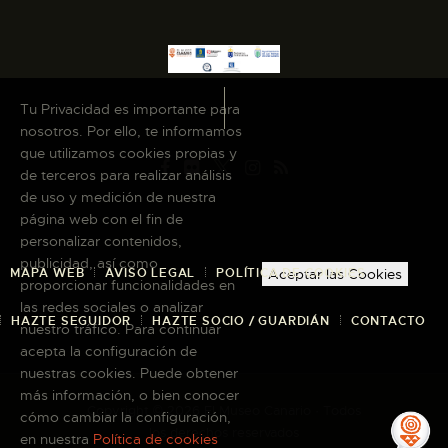
Tu Privacidad es importante para
nosotros. Por ello, te informamos
que utilizamos cookies propias y
de terceros para realizar análisis
de uso y medición de nuestra
página web con el fin de
personalizar contenidos,
publicidad, así como
MAPA WEB
AVISO LEGAL
POLÍTICA DE COOKIES
Aceptar las Cookies
proporcionar funcionalidades en
las redes sociales o analizar
HAZTE SEGUIDOR
HAZTE SOCIO / GUARDIÁN
CONTACTO
nuestro tráfico. Para continuar
acepta la configuración de
nuestras cookies. Puede obtener
más información, o bien conocer
Copyright © 2026 El Museo Canario · Todos
cómo cambiar la configuración,
los derechos reservados
en nuestra
Política de cookies