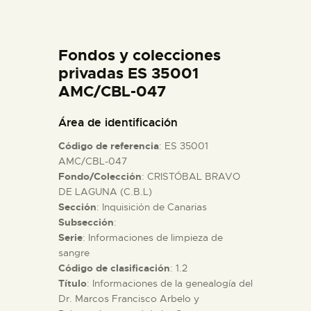
DIDÁCTICA
Fondos y colecciones
ESPAÑOL
privadas ES 35001
AMC/CBL-047
PREPARAR LA VISITA
Área de identificación
ACTIVIDADES
Código de referencia
: ES 35001
AMC/CBL-047
Fondo/Colección
: CRISTÓBAL BRAVO
█
DE LAGUNA (C.B.L)
Sección
: Inquisición de Canarias
EL MUSEO
Subsección
:
Serie
: Informaciones de limpieza de
sangre
COLECCIONES
Código de clasificación
: 1.2
Título
: Informaciones de la genealogía del
Dr. Marcos Francisco Arbelo y
DIDÁCTICA