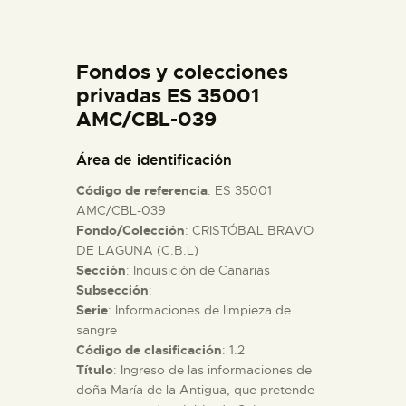
DIDÁCTICA
Fondos y colecciones
ESPAÑOL
privadas ES 35001
AMC/CBL-039
PREPARAR LA VISITA
Área de identificación
ACTIVIDADES
Código de referencia
: ES 35001
AMC/CBL-039
Fondo/Colección
: CRISTÓBAL BRAVO
█
DE LAGUNA (C.B.L)
Sección
: Inquisición de Canarias
EL MUSEO
Subsección
:
Serie
: Informaciones de limpieza de
sangre
COLECCIONES
Código de clasificación
: 1.2
Título
: Ingreso de las informaciones de
doña María de la Antigua, que pretende
DIDÁCTICA