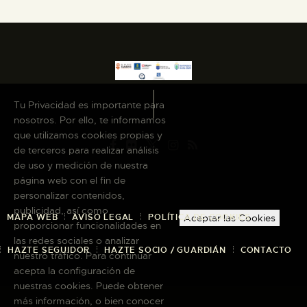
Tu Privacidad es importante para
nosotros. Por ello, te informamos
que utilizamos cookies propias y
de terceros para realizar análisis
de uso y medición de nuestra
página web con el fin de
personalizar contenidos,
publicidad, así como
MAPA WEB
AVISO LEGAL
POLÍTICA DE COOKIES
Aceptar las Cookies
proporcionar funcionalidades en
las redes sociales o analizar
HAZTE SEGUIDOR
HAZTE SOCIO / GUARDIÁN
CONTACTO
nuestro tráfico. Para continuar
acepta la configuración de
nuestras cookies. Puede obtener
más información, o bien conocer