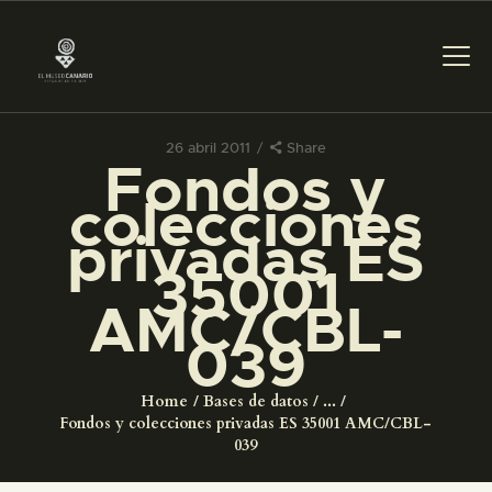
26 abril 2011
Share
Fondos y
PREPARAR LA VISITA
colecciones
privadas ES
ACTIVIDADES
35001
AMC/CBL-
█
039
EL MUSEO
Home
Bases de datos
...
Fondos y colecciones privadas ES 35001 AMC/CBL-
COLECCIONES
039